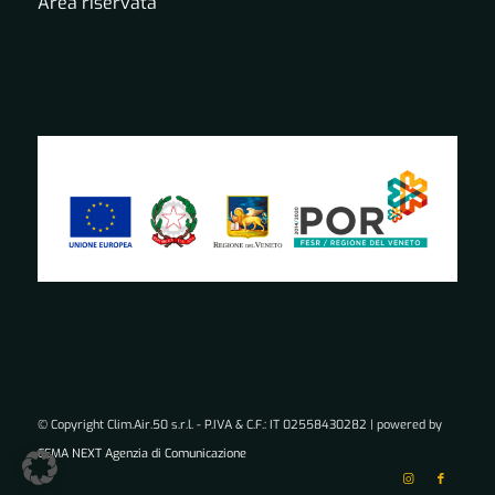
Area riservata
© Copyright Clim.Air.50 s.r.l. - P.IVA & C.F.: IT 02558430282 | powered by
CEMA NEXT Agenzia di Comunicazione