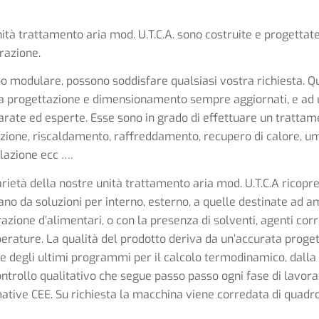
ità trattamento aria mod. U.T.C.A. sono costruite e progettate
razione.
po modulare, possono soddisfare qualsiasi vostra richiesta. Qu
la progettazione e dimensionamento sempre aggiornati, e ad
arate ed esperte. Esse sono in grado di effettuare un trattam
razione, riscaldamento, raffreddamento, recupero di calore, u
lazione ecc ….
rietà della nostre unità trattamento aria mod. U.T.C.A ricopre 
no da soluzioni per interno, esterno, a quelle destinate ad a
azione d’alimentari, o con la presenza di solventi, agenti cor
erature. La qualità del prodotto deriva da un’accurata prog
e degli ultimi programmi per il calcolo termodinamico, dalla 
ntrollo qualitativo che segue passo passo ogni fase di lavorazi
ative CEE. Su richiesta la macchina viene corredata di quadr