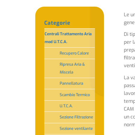
Le un
gene
Categorie
Di ti
Centrali Trattamento Aria
per 
mod U.T.C.A.
prep
Recupero Calore
filt
Ripresa Aria &
venti
Miscela
La va
Pannellatura
passa
lavor
Scambio Termico
temp
U.T.C.A.
CAM 
un co
Sezione Filtrazione
norm
Sezione ventilante