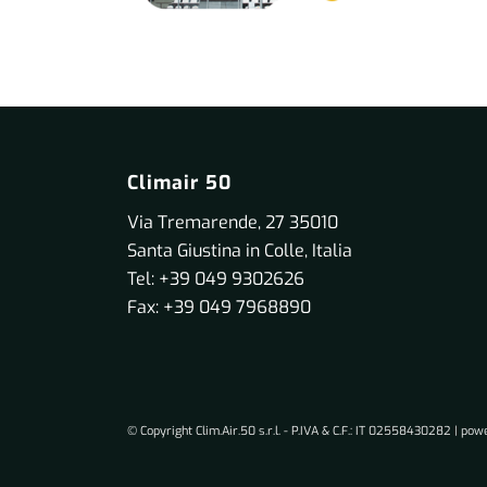
Climair 50
Via Tremarende, 27 35010
Santa Giustina in Colle, Italia
Tel: +39 049 9302626
Fax: +39 049 7968890
© Copyright Clim.Air.50 s.r.l. - P.IVA & C.F.: IT 02558430282 | po