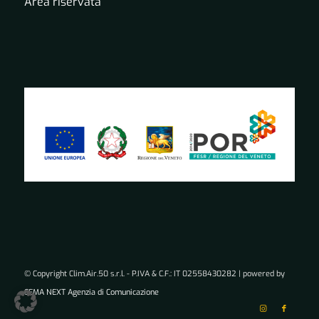
Area riservata
© Copyright Clim.Air.50 s.r.l. - P.IVA & C.F.: IT 02558430282 | powered by
CEMA NEXT Agenzia di Comunicazione