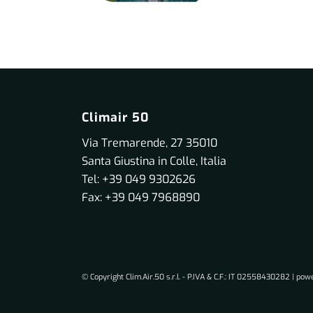
Climair 50
Via Tremarende, 27 35010
Santa Giustina in Colle, Italia
Tel: +39 049 9302626
Fax: +39 049 7968890
© Copyright Clim.Air.50 s.r.l. - P.IVA & C.F.: IT 02558430282 | po