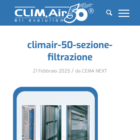
climair-50-sezione-
filtrazione
/
21 Febbraio 2025
da
CEMA NEXT