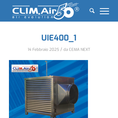
UIE400_1
/
14 Febbraio 2025
da
CEMA NEXT