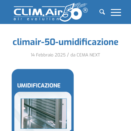
climair-50-umidificazione
/
14 Febbraio 2025
da
CEMA NEXT